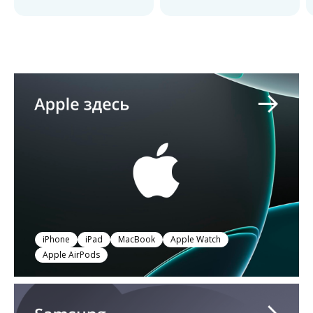
iPhone
iPad
MacBook
Apple Watch
Apple AirPods