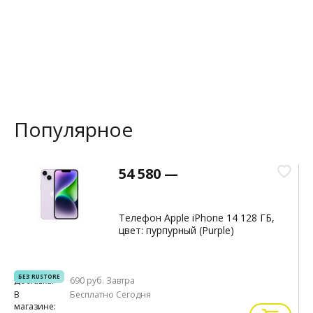
Популярное
54 580 —
Телефон Apple iPhone 14 128 ГБ,
цвет: пурпурный (Purple)
БЕЗ RUSTORE
Доставка:
690 руб.
Завтра
Д
В
Бесплатно
Сегодня
В
магазине:
м