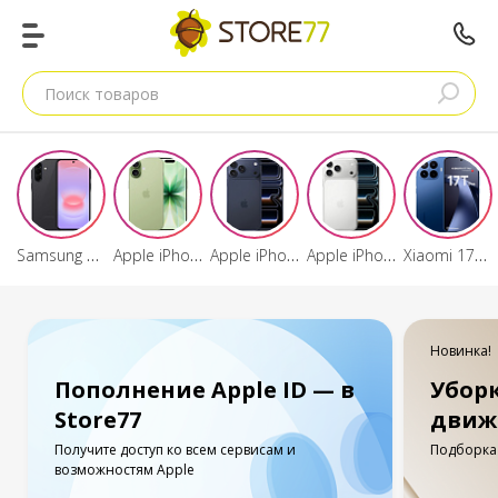
Поиск товаров
Samsung Galaxy A37
Apple iPhone 17
Apple iPhone 17 Pro Max
Apple iPhone 17 Pro
Xiaomi 17T/17T Pro
Новинка!
Пополнение Apple ID — в
Убор
Store77
движ
Получите доступ ко всем сервисам и
Подборка 
возможностям Apple