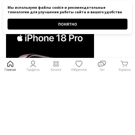
Статьи
Мы используем
файлы cookie
и
рекомендательные
Все статьи
технологии
для улучшения работы сайта и вашего удобства
ПОНЯТНО
Главная
Профиль
Каталог
Избранное
Чат
Корзина
iPhone 18 Pro и iPhone 18 Pro