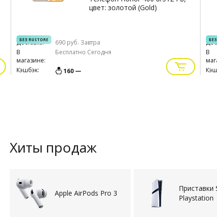
цвет: золотой (Gold)
БЕЗ RUSTORE
БЕЗ
Доставка:
690 руб.
Завтра
Дос
В
Бесплатно
Сегодня
В
магазине:
маг
Кэшбэк:
Кэш
160 —
Хиты продаж
Приставки 
Apple AirPods Pro 3
Playstation