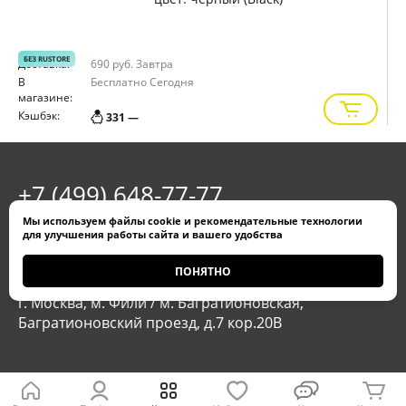
БЕЗ RUSTORE
Доставка:
690 руб.
Завтра
Д
В
Бесплатно
Сегодня
В
магазине:
м
Кэшбэк:
К
331 —
+7 (499) 648-77-77
Мы используем
файлы cookie
и
рекомендательные технологии
Обратный звонок
для улучшения работы сайта и вашего удобства
ПОНЯТНО
г. Москва, м. Молодежная, Рублевское шоссе, 101
г. Москва, м. Фили / м. Багратионовская,
Багратионовский проезд, д.7 кор.20В
Мы в соцсетях