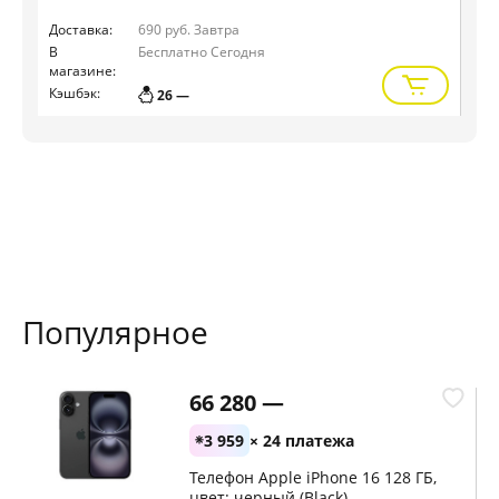
УС
Доставка:
690 руб.
Завтра
Дос
В
Бесплатно
Сегодня
В
магазине:
маг
Кэшбэк:
Кэш
26 —
Популярное
66 280 —
3 959
× 24 платежа
Телефон Apple iPhone 16 128 ГБ,
цвет: черный (Black)