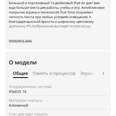
Большой и портативный 13-дюймовый iPad Air дает вам
еще больше места для работы, учебы и игр. Антибликовое
покрытие экрана и технология True Tone сохраняют
четкость текста при любых условиях освещения. А
благодаря высокой яркости и широкому цветовому
диапазону P3 изображения выглядят потрясающе.
Интеллект Apple
iPad Air создан для Apple Intelligence, персональной
ПОКАЗАТЬ ЕЩЕ
интеллектуальной системы, которая помогает вам писать,
выражать себя и выполнять задачи без усилий. Благодаря
новаторской защите конфиденциальности вы можете быть
уверены, что никто другой не сможет получить доступ к
О модели
вашим данным — даже Apple.
Общие
Память и процессор
Экран
Беспров
Создайте что-нибудь волшебное
Делайте все, что вам нравится от первых штрихов до
последних прикосновений совместно с iPadOS. Используйте
Операционная система
несколько приложений одновременно, пишите в любом
iPadOS 18
текстовом поле и быстро и эффективно перемещайтесь,
используя только палец, Apple Pencil или трекпад Magic
Материал корпуса
Keyboard.
Алюминий
Поддержка Apple Pencil Pro
Слот для карт памяти