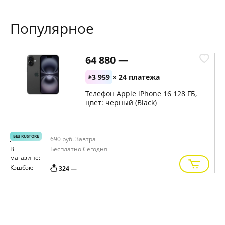
Популярное
64 880 —
3 959
× 24 платежа
Телефон Apple iPhone 16 128 ГБ,
цвет: черный (Black)
БЕЗ RUSTORE
Доставка:
690 руб.
Завтра
Д
В
Бесплатно
Сегодня
В
магазине:
м
Кэшбэк:
К
324 —