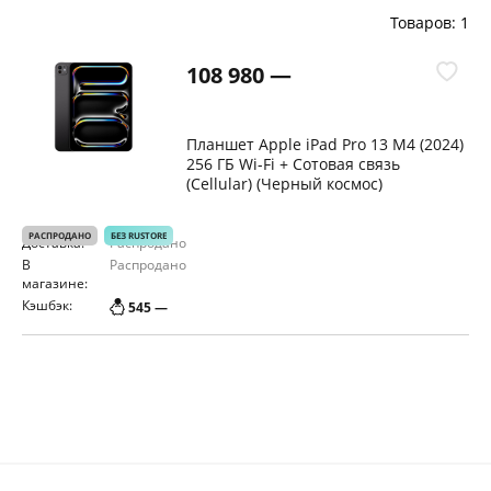
Товаров: 1
108 980 —
Планшет Apple iPad Pro 13 M4 (2024)
256 ГБ Wi-Fi + Сотовая связь
(Cellular) (Черный космос)
РАСПРОДАНО
БЕЗ RUSTORE
Доставка:
Распродано
В
Распродано
магазине:
Кэшбэк:
545 —