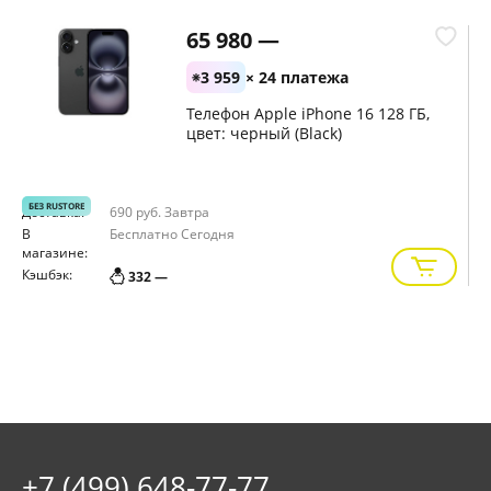
65 980 —
3 959
× 24 платежа
Телефон Apple iPhone 16 128 ГБ,
цвет: черный (Black)
БЕЗ RUSTORE
Доставка:
690 руб.
Завтра
Д
В
Бесплатно
Сегодня
В
магазине:
м
Кэшбэк:
К
332 —
+7 (499) 648-77-77