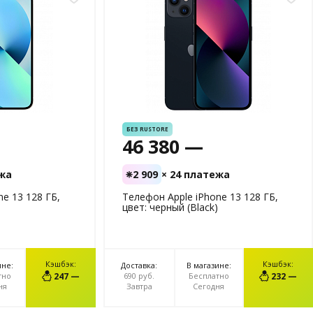
БЕЗ RUSTORE
46 380 —
ежа
2 909
× 24 платежа
e 13 128 ГБ,
Телефон Apple iPhone 13 128 ГБ,
цвет: черный (Black)
Кэшбэк:
Кэшбэк:
ине:
Доставка:
В магазине:
ЗИНУ
В КОРЗИНУ
тно
247 —
690 руб.
Бесплатно
232 —
ня
Завтра
Сегодня