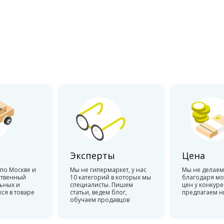
а
Эксперты
Цена
по Москве и
Мы не гипермаркет, у нас
Мы не делаем 
ственный
10 категорий в которых мы
благодаря м
льных и
специалисты. Пишем
цен у конкур
я в товаре
статьи, ведем блог,
предлагаем н
обучаем продавцов