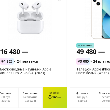
БЕЗ RUSTORE
16 480 —
49 480 —
1 325
× 24 платежа
3 085
× 24 плат
Беспроводные наушники Apple
Телефон Apple iPhon
AirPods Pro 2, USB-C (2023)
цвет: белый (White)
Кэшбэк:
Доставка:
В магазине:
Доставка:
В магаз
В КОРЗИНУ
В КОР
690 руб.
Бесплатно
165 —
690 руб.
Беспла
Завтра
Сегодня
Завтра
Сегод