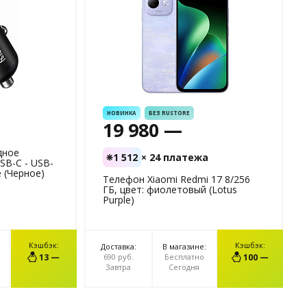
НОВИНКА
БЕЗ RUSTORE
19 980 —
дное
1 512
× 24 платежа
SB-C - USB-
 (Черное)
Телефон Xiaomi Redmi 17 8/256
ГБ, цвет: фиолетовый (Lotus
Purple)
Кэшбэк:
Кэшбэк:
Доставка:
В магазине:
НУ
В КОРЗИНУ
13 —
690 руб.
Бесплатно
100 —
Завтра
Сегодня