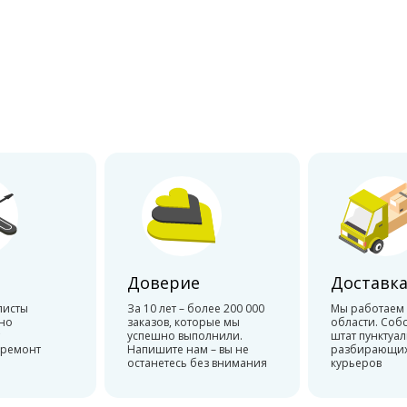
Доверие
Доставк
листы
За 10 лет – более 200 000
Мы работаем 
но
заказов, которые мы
области. Соб
успешно выполнили.
штат пунктуа
 ремонт
Напишите нам – вы не
разбирающихс
останетесь без внимания
курьеров