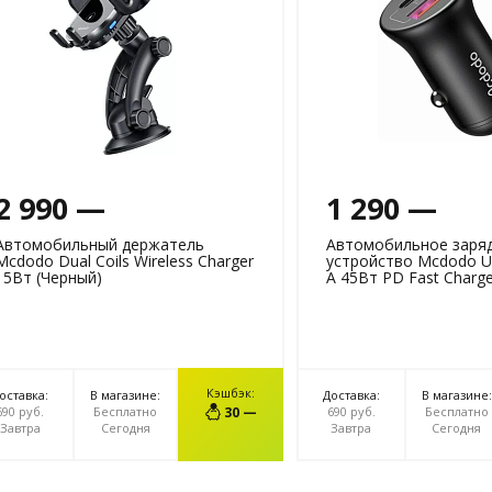
2 990 —
1 290 —
Автомобильный держатель
Автомобильное заря
Mcdodo Dual Coils Wireless Charger
устройство Mcdodo U
15Вт (Черный)
A 45Вт PD Fast Charge
Кэшбэк:
оставка:
В магазине:
Доставка:
В магазине:
В КОРЗИНУ
В КОРЗИ
690 руб.
Бесплатно
30 —
690 руб.
Бесплатно
Завтра
Сегодня
Завтра
Сегодня