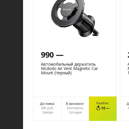
990 —
Автомобильный держатель
Mcdodo Air Vent Magnetic Car
Mount (Черный)
Кэшбэк:
Доставка:
В магазине:
Д
В КОРЗИНУ
690 руб.
Бесплатно
10 —
Завтра
Сегодня