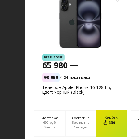
БЕЗ RUSTORE
65 980 —
3 959
× 24 платежа
Телефон Apple iPhone 16 128 ГБ,
цвет: черный (Black)
Кэшбэк:
Доставка:
В магазине:
В КОРЗИНУ
690 руб.
Бесплатно
330 —
Завтра
Сегодня