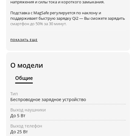
напряжения и силы тока и короткого замыкания.
Подставка с MagSafe регулируется по наклону и
поддерживает быструю зарядку Qi2 — Вы сможете зарядить
смартфон до 50% за 30 минут.
В комплекте фирменный нейлоновый кабель VLP с
алюминиевыми конвекторами.
ПОКАЗАТЬ ЕЩЕ
О модели
Общие
Тип
Беспроводное зарядное устройство
Выход наушники
До 5 Вт
Выход телефон
До 25 Вт