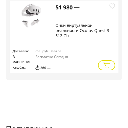
51 980 —
Очки виртуальной
реальности Oculus Quest 3
512 Gb
Доставка:
690 руб.
Завтра
Дос
В
Бесплатно
Сегодня
В
магазине:
маг
Кэшбэк:
Кэш
260 —