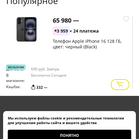
Популярное
65 980 —
3 959
× 24 платежа
Телефон Apple iPhone 16 128 ГБ,
цвет: черный (Black)
БЕЗ RUSTORE
Доставка:
690 руб.
Завтра
Д
В
Бесплатно
Сегодня
В
магазине:
м
Кэшбэк:
К
332 —
+7 (499) 648-77-77
Мы используем
файлы cookie
и
рекомендательные технологии
для улучшения работы сайта и вашего удобства
Обратный звонок
ПОНЯТНО