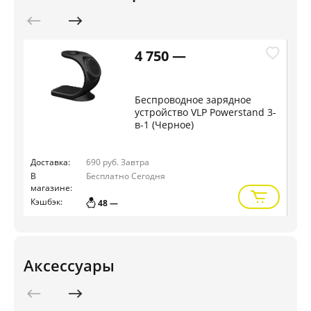
4 750 —
Беспроводное зарядное
устройство VLP Powerstand 3-
в-1 (Черное)
Доставка:
690 руб.
Завтра
Дос
В
Бесплатно
Сегодня
В
магазине:
маг
Кэшбэк:
Кэш
48 —
Аксессуары