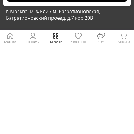
г. Москва, м. Молодежная, Рублевское шоссе, 101
г. Москва, м. Фили / м. Багратионовская,
Багратионовский проезд, д.7 кор.20В
Мы в соцсетях
Главная
Профиль
Каталог
Избранное
Чат
Корзина
Отзывы
5,0
4,6
Скачайте приложение Store77