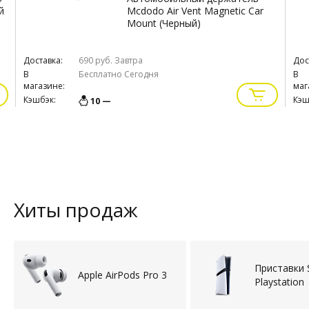
й
Mcdodo Air Vent Magnetic Car
Mount (Черный)
Доставка:
690 руб.
Завтра
Дос
В
Бесплатно
Сегодня
В
магазине:
маг
Кэшбэк:
Кэш
10 —
Хиты продаж
Приставки 
Apple AirPods Pro 3
Playstation