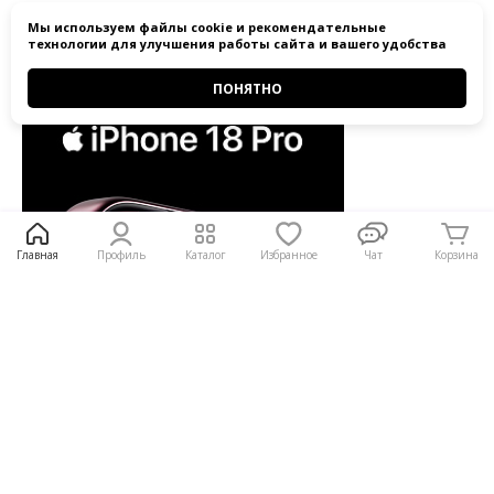
Статьи
Мы используем
файлы cookie
и
рекомендательные
Все статьи
технологии
для улучшения работы сайта и вашего удобства
ПОНЯТНО
Главная
Профиль
Каталог
Избранное
Чат
Корзина
iPhone 18 Pro и iPhone 18 Pro