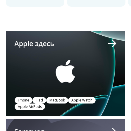
iPhone
iPad
MacBook
Apple Watch
Apple AirPods