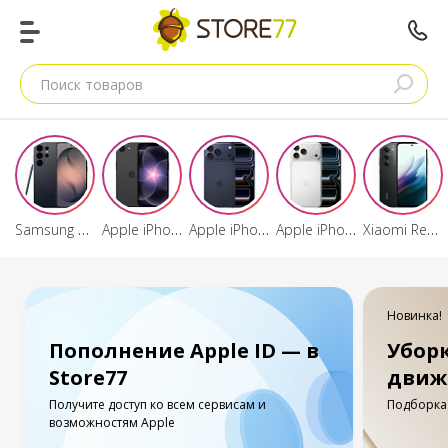
Поиск товаров
Samsung Galaxy S26 Ultra
Apple iPhone 17e
Apple iPhone 17 Pro Max
Apple iPhone 17 Pro
Xiaomi Redmi 15/15C
Новинка!
Пополнение Apple ID — в
Убор
Store77
движ
Получите доступ ко всем сервисам и
Подборка 
возможностям Apple