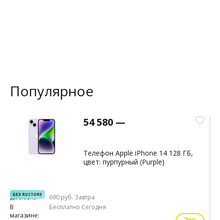
Популярное
54 580 —
Телефон Apple iPhone 14 128 ГБ,
цвет: пурпурный (Purple)
БЕЗ RUSTORE
Доставка:
690 руб.
Завтра
Д
В
Бесплатно
Сегодня
В
магазине:
м