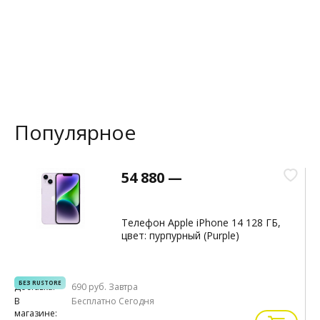
Популярное
54 880 —
Телефон Apple iPhone 14 128 ГБ,
цвет: пурпурный (Purple)
БЕЗ RUSTORE
Доставка:
690 руб.
Завтра
Д
В
Бесплатно
Сегодня
В
магазине:
м