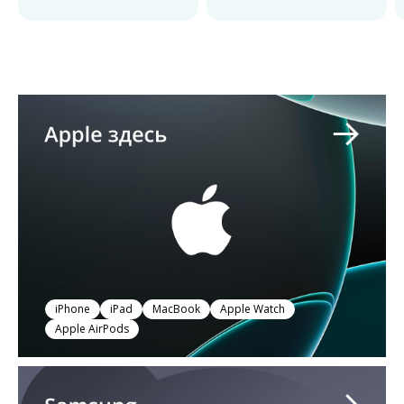
iPhone
iPad
MacBook
Apple Watch
Apple AirPods