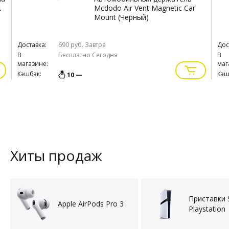
2
Mcdodo Air Vent Magnetic Car
Mount (Черный)
Доставка:
690 руб.
Завтра
Дос
В
Бесплатно
Сегодня
В
магазине:
маг
Кэшбэк:
Кэш
10 —
Хиты продаж
Приставки 
Apple AirPods Pro 3
Playstation