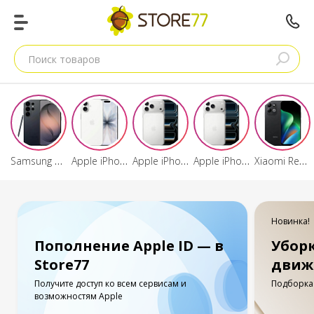
Поиск товаров
Samsung Galaxy S26 Ultra
Apple iPhone 17
Apple iPhone 17 Pro Max
Apple iPhone 17 Pro
Xiaomi Redmi 17
Новинка!
Пополнение Apple ID — в
Убор
Store77
движ
Получите доступ ко всем сервисам и
Подборка 
возможностям Apple