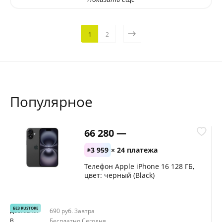
1
2
Популярное
66 280 —
3 959
× 24 платежа
Телефон Apple iPhone 16 128 ГБ,
цвет: черный (Black)
БЕЗ RUSTORE
Доставка:
690 руб.
Завтра
Д
В
Бесплатно
Сегодня
В