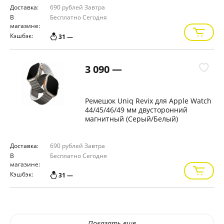
Доставка:
690 рублей
Завтра
В
Бесплатно
Сегодня
магазине:
Кэшбэк:
31 —
3 090 —
Ремешок Uniq Revix для Apple Watch
44/45/46/49 мм двусторонний
магнитный (Серый/Белый)
Доставка:
690 рублей
Завтра
В
Бесплатно
Сегодня
магазине:
Кэшбэк:
31 —
Показать еще