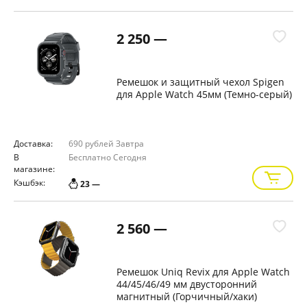
2 250 —
Ремешок и защитный чехол Spigen
для Apple Watch 45мм (Темно-серый)
Доставка:
690 рублей
Завтра
В
Бесплатно
Сегодня
магазине:
Кэшбэк:
23 —
2 560 —
Ремешок Uniq Revix для Apple Watch
44/45/46/49 мм двусторонний
магнитный (Горчичный/хаки)