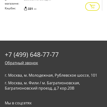
магазине:
м
Кэшбэк:
К
331 —
+7 (499) 648-77-77
Обратный звонок
г. Москва, м. Молодежная, Рублевское шоссе, 101
г. Москва, м. Фили / м. Багратионовская,
Багратионовский проезд, д.7 кор.20В
Мы в соцсетях