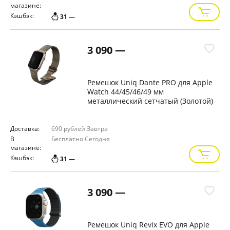
магазине:
Кэшбэк:
31 —
3 090 —
Ремешок Uniq Dante PRO для Apple
Watch 44/45/46/49 мм
металлический сетчатый (Золотой)
Доставка:
690 рублей
Завтра
В
Бесплатно
Сегодня
магазине:
Кэшбэк:
31 —
3 090 —
Ремешок Uniq Revix EVO для Apple