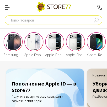
Поиск товаров
Samsung Galaxy S26 Ultra
Apple iPhone 17
Apple iPhone 17 Pro Max
Apple iPhone 17 Pro
Xiaomi Redmi 17
Новинка!
Пополнение Apple ID — в
Убор
Store77
движ
Получите доступ ко всем сервисам и
Подборка 
возможностям Apple