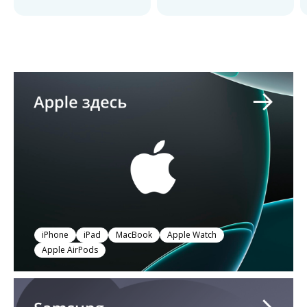
iPhone
iPad
MacBook
Apple Watch
Apple AirPods