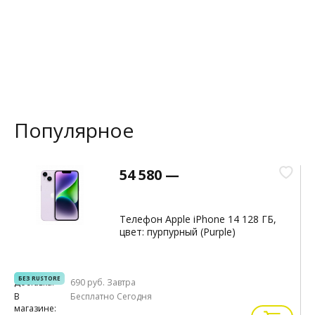
Популярное
54 580 —
Телефон Apple iPhone 14 128 ГБ,
цвет: пурпурный (Purple)
БЕЗ RUSTORE
Доставка:
690 руб.
Завтра
Д
В
Бесплатно
Сегодня
В
магазине:
м