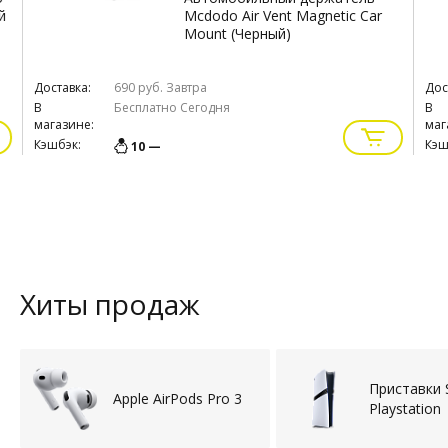
й
Mcdodo Air Vent Magnetic Car
Mount (Черный)
Доставка:
690 руб.
Завтра
Дос
В
Бесплатно
Сегодня
В
магазине:
маг
Кэшбэк:
Кэш
10 —
Хиты продаж
Приставки 
Apple AirPods Pro 3
Playstation