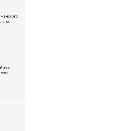
гманского
 легко
йтесь
 вам