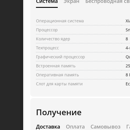
Система
Экран
Беспроводная св
Операционная система
Xi
Процессор
Sn
Количество ядер
8
Техпроцесс
4
Графический процессор
Q
Встроенная память
25
Оперативная память
8 
Слот для карты памяти
Ес
Получение
Доставка
Оплата
Самовывоз
Г