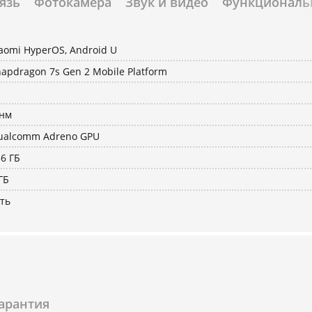
язь
Фотокамера
Звук и видео
Функциональ
aomi HyperOS, Android U
apdragon 7s Gen 2 Mobile Platform
-нм
ualcomm Adreno GPU
6 ГБ
ГБ
ть
арантия