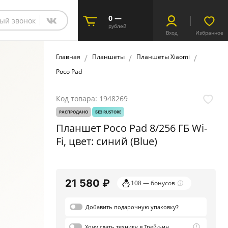
0 —
ый звонок
рублей
Вход
Избранное
Главная
Планшеты
Планшеты Xiaomi
Poco Pad
Код товара:
1948269
РАСПРОДАНО
БЕЗ RUSTORE
Планшет Poco Pad 8/256 ГБ Wi-
Fi, цвет: синий (Blue)
21 580 ₽
108 — бонусов
Добавить
подарочную
упаковку?
Хочу сдать
технику в Трейд-ин