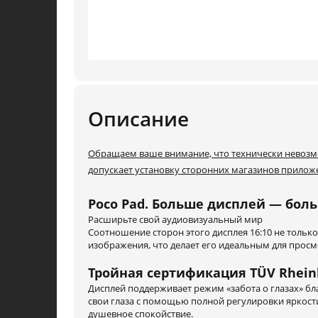
Описание
Обращаем ваше внимание, что технически невозмо
допускает установку сторонних магазинов прилож
Poco Pad. Больше дисплей — бо
Расширьте свой аудиовизуальный мир
Соотношение сторон этого дисплея 16:10 не тольк
изображения, что делает его идеальным для просм
Тройная сертификация TÜV Rhein
Дисплей поддерживает режим «забота о глазах» бл
свои глаза с помощью полной регулировки яркост
душевное спокойствие.