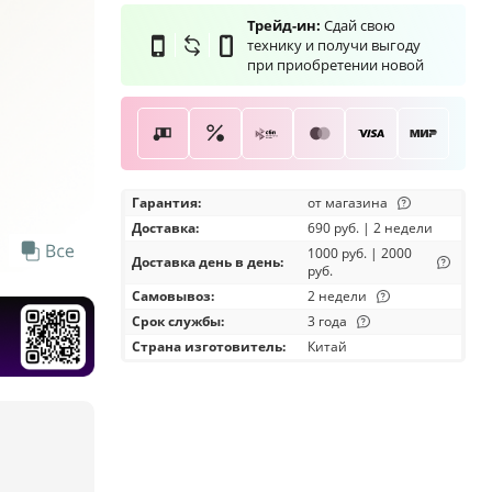
Трейд-ин:
Сдай свою
технику и получи выгоду
при приобретении новой
Гарантия:
от магазина
Доставка
:
690 руб. | 2 недели
1000 руб. | 2000
Доставка день в день:
руб.
Самовывоз
:
2 недели
Срок службы:
3 года
Страна изготовитель:
Китай