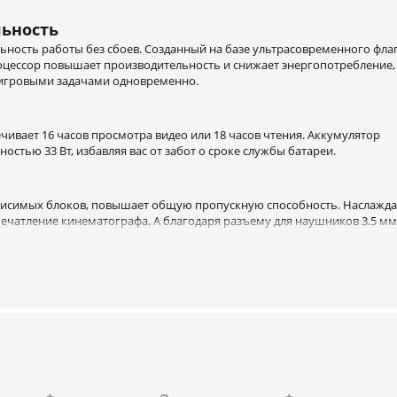
ьность
ность работы без сбоев. Созданный на базе ультрасовременного фла
роцессор повышает производительность и снижает энергопотребление,
 игровыми задачами одновременно.
ивает 16 часов просмотра видео или 18 часов чтения. Аккумулятор
стью 33 Вт, избавляя вас от забот о сроке службы батареи.
ависимых блоков, повышает общую пропускную способность. Наслажда
атление кинематографа. А благодаря разъему для наушников 3.5 мм