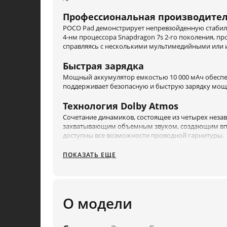
Профессиональная производител
POCO Pad демонстрирует непревзойденную стабиль
4-нм процессора Snapdragon 7s 2-го поколения, п
справляясь с несколькими мультимедийными или
Быстрая зарядка
Мощный аккумулятор емкостью 10 000 мАч обеспеч
поддерживает безопасную и быструю зарядку мощно
Технология Dolby Atmos
Сочетание динамиков, состоящее из четырех нез
захватывающим объемным звуком, создающим впеч
доступны все возможности проводной гарнитуры.
ПОКАЗАТЬ ЕЩЕ
О модели