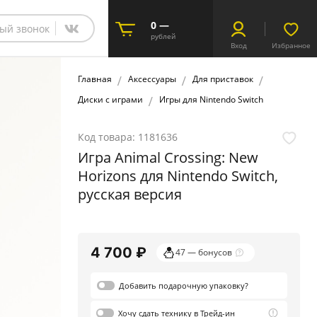
0 —
ый звонок
рублей
Вход
Избранное
Главная
Аксессуары
Для приставок
Диски с играми
Игры для Nintendo Switch
Код товара:
1181636
Игра Animal Crossing: New
Horizons для Nintendo Switch,
русская версия
4 700 ₽
47 — бонусов
Добавить
подарочную
упаковку?
Хочу сдать
технику в Трейд-ин