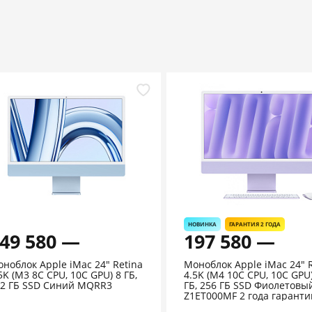
НОВИНКА
ГАРАНТИЯ 2 ГОДА
49 580 —
197 580 —
ноблок Apple iMac 24" Retina
Моноблок Apple iMac 24" 
5K (M3 8C CPU, 10C GPU) 8 ГБ,
4.5K (M4 10C CPU, 10C GPU
2 ГБ SSD Синий MQRR3
ГБ, 256 ГБ SSD Фиолетовы
Z1ET000MF 2 года гаранти