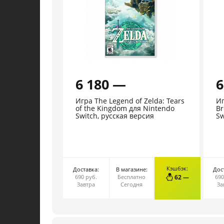
6 180 —
6
Игра The Legend of Zelda: Tears
Иг
of the Kingdom для Nintendo
Br
Switch, русская версия
Sw
Кэшбэк:
Доставка:
В магазине:
Дос
В КОРЗИНУ
690 руб.
Бесплатно
62 —
690
Завтра
Сегодня
За