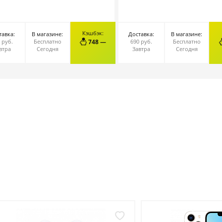
Кэшбэк:
тавка:
В магазине:
Доставка:
В магазине:
В КОРЗИНУ
В КОРЗИНУ
 руб.
Бесплатно
748 —
690 руб.
Бесплатно
втра
Сегодня
Завтра
Сегодня