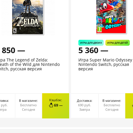
ИГРЫ ДЛЯ ДВОИХ
ИГРЫ ДЛЯ ДЕТЕЙ
 850 —
5 360 —
ра The Legend of Zelda:
Игра Super Mario Odyssey
eath of the Wild для Nintendo
Nintendo Switch, русская
itch, русская версия
версия
Кэшбэк:
тавка:
В магазине:
Доставка:
В магазине:
В КОРЗИНУ
В КОРЗИНУ
 руб.
Бесплатно
69 —
690 руб.
Бесплатно
втра
Сегодня
Завтра
Сегодня