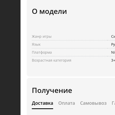
О модели
Жанр игры
С
Язык
Ру
Платформа
Ni
Возрастная категория
3
Получение
Доставка
Оплата
Самовывоз
Г