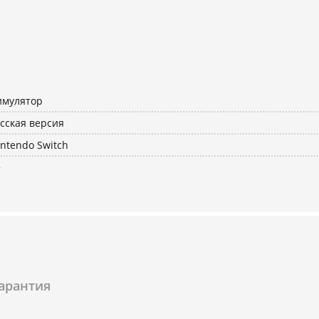
имулятор
сская версия
ntendo Switch
+
арантия