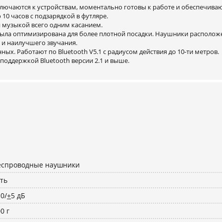
лючаются к устройствам, моментально готовы к работе и обеспечива
 10 часов с подзарядкой в футляре.
и музыкой всего одним касанием.
ыла оптимизирована для более плотной посадки. Наушники располож
и наилучшего звучания.
х. Работают по Bluetooth V5.1 с радиусом действия до 10-ти метров.
оддержкой Bluetooth версии 2.1 и выше.
еспроводные наушники
ть
0/
+
5 дБ
0 г