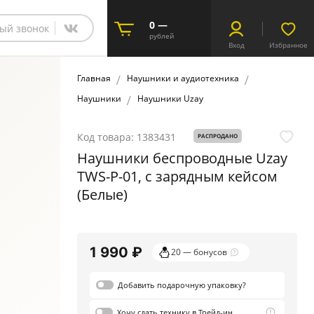
0 —
ый звонок
рублей
Вход
Избранное
Главная
Наушники и аудиотехника
Наушники
Наушники Uzay
Код товара:
1383431
РАСПРОДАНО
Наушники беспроводные Uzay
TWS-P-01, с зарядным кейсом
(Белые)
1 990 ₽
20 — бонусов
Добавить
подарочную
упаковку?
Хочу сдать
технику в Трейд-ин