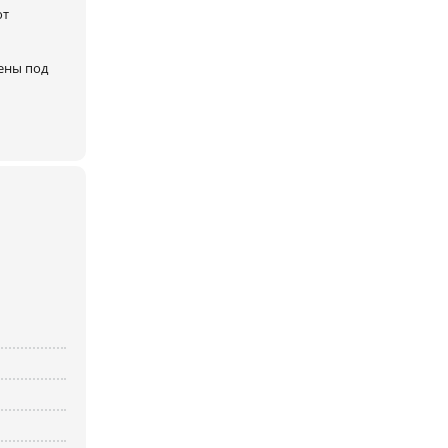
ют
ены под