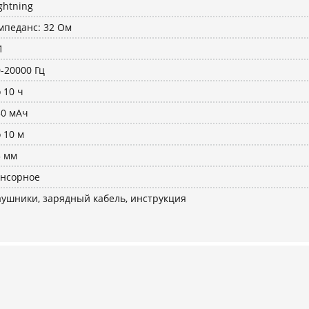
ghtning
мпеданс: 32 Ом
1
-20000 Гц
 10 ч
30 мАч
 10 м
3 мм
енсорное
аушники, зарядный кабель, инструкция