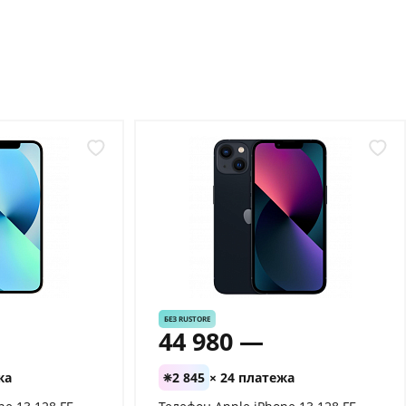
БЕЗ RUSTORE
44 980 —
жа
2 845
× 24 платежа