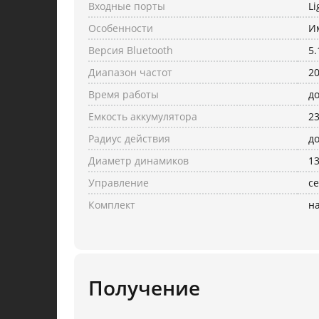
Входные порты
Li
Особенности
И
Версия Bluetooth
5.
Диапазон частот
20
Время работы
до
Емкость аккумулятора
2
Радиус действия
до
Диаметр динамиков
1
Управление
с
Комплект
н
Получение