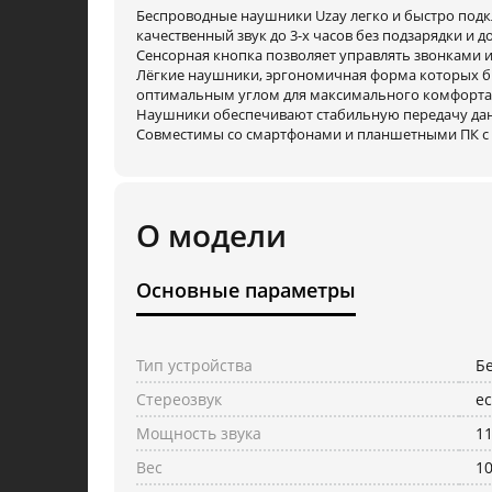
Беспроводные наушники Uzay легко и быстро подк
качественный звук до 3-х часов без подзарядки и до
Сенсорная кнопка позволяет управлять звонками 
Лёгкие наушники, эргономичная форма которых б
оптимальным углом для максимального комфорта 
Наушники обеспечивают стабильную передачу данны
Совместимы со смартфонами и планшетными ПК с п
О модели
Основные параметры
Тип устройства
Б
Стереозвук
ес
Мощность звука
11
Вес
10