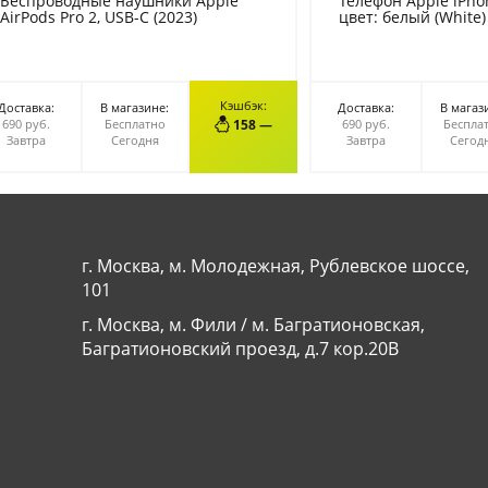
Беспроводные наушники Apple
Телефон Apple iPhon
AirPods Pro 2, USB-C (2023)
цвет: белый (White)
Кэшбэк:
Доставка:
В магазине:
Доставка:
В магаз
В КОРЗИНУ
В КОР
690 руб.
Бесплатно
158 —
690 руб.
Беспла
Завтра
Сегодня
Завтра
Сегод
г. Москва, м. Молодежная, Рублевское шоссе,
101
г. Москва, м. Фили / м. Багратионовская,
Багратионовский проезд, д.7 кор.20В