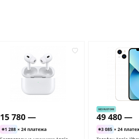
БЕЗ RUSTORE
15 780 —
49 480 —
1 288
× 24 платежа
3 085
× 24 плате