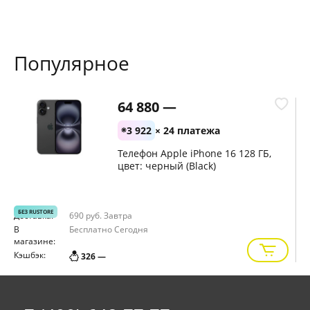
Популярное
64 880 —
3 922
× 24 платежа
Телефон Apple iPhone 16 128 ГБ,
цвет: черный (Black)
БЕЗ RUSTORE
Доставка:
690 руб.
Завтра
Д
В
Бесплатно
Сегодня
В
магазине:
м
Кэшбэк:
К
326 —