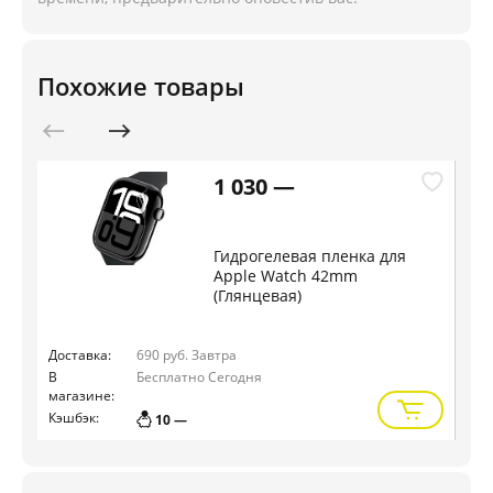
Похожие товары
1 030 —
Гидрогелевая пленка для
Apple Watch 42mm
(Глянцевая)
Доставка:
690 руб.
Завтра
Дос
В
Бесплатно
Сегодня
В
магазине:
маг
Кэшбэк:
Кэш
10 —