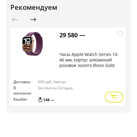
Рекомендуем
29 580 —
Часы Apple Watch Series 10
46 мм, корпус алюминий
розовое золото (Rose Gold
Aluminium), ремешок Sport
Loop, цвет: сливовый (Plum)
Доставка:
690 руб.
Завтра
Дос
В
Бесплатно
Сегодня
В
магазине:
маг
Кэшбэк:
Кэш
148 —