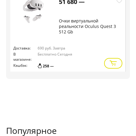
51 680 —
Очки виртуальной
реальности Oculus Quest 3
512 Gb
Доставка:
690 руб.
Завтра
Дос
В
Бесплатно
Сегодня
В
магазине:
маг
Кэшбэк:
Кэш
258 —
Популярное