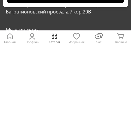
г. Москва, м. Фили / м. Багратионовская,
Багратионовский проезд, д.7 кор.20В
Мы в соцсетях
Главная
Профиль
Каталог
Избранное
Чат
Корзина
Отзывы
5,0
4,6
Скачайте приложение Store77