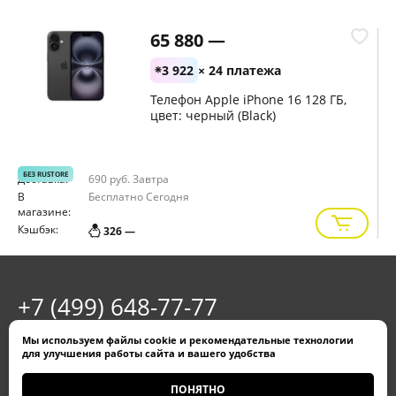
65 880 —
3 922
× 24 платежа
Телефон Apple iPhone 16 128 ГБ,
цвет: черный (Black)
БЕЗ RUSTORE
Доставка:
690 руб.
Завтра
Д
В
Бесплатно
Сегодня
В
магазине:
м
Кэшбэк:
К
326 —
+7 (499) 648-77-77
Обратный звонок
Мы используем
файлы cookie
и
рекомендательные технологии
для улучшения работы сайта и вашего удобства
г. Москва, м. Молодежная, Рублевское шоссе, 101
ПОНЯТНО