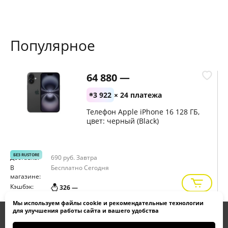
Популярное
64 880 —
3 922
× 24 платежа
Телефон Apple iPhone 16 128 ГБ,
цвет: черный (Black)
БЕЗ RUSTORE
Доставка:
690 руб.
Завтра
Д
В
Бесплатно
Сегодня
В
магазине:
м
Кэшбэк:
К
326 —
Мы используем
файлы cookie
и
рекомендательные технологии
для улучшения работы сайта и вашего удобства