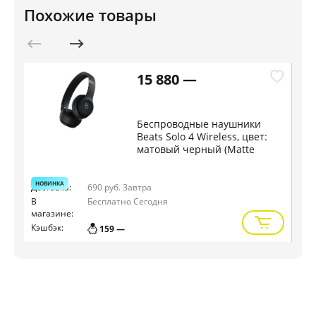
Похожие товары
15 880 —
Беспроводные наушники
Beats Solo 4 Wireless, цвет:
матовый черный (Matte
Black)
НОВИНКА
НО
Доставка:
690 руб.
Завтра
Дос
В
Бесплатно
Сегодня
В
магазине:
маг
Кэшбэк:
Кэш
159 —