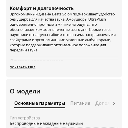
Комфорт и долговечность
Эргономичный дизайн Beats Solo4 подчеркивает удобство
без ущерба для качества звука. Амбушюры UltraPlush
одновременно прочные и мягкие на ощупь, что
обеспечивает комфорт в течение всего дня. Кроме того,
наушники оснащены гибким оголовьем, настраиваемыми
слайдерами и эргономичными угловыми амбушюрами,
которые поддерживают оптимальное положение для
передачи звука.
Длительное звучание
Beats Solo4 оснащены мощным аккумулятором, который
ПОКАЗАТЬ ЕЩЕ
обеспечивает до 50 часов воспроизведения, что подходит
для длительных перелетов, тренировок или звонков. Если
батарея разрядится, быстрая 10-минутная зарядка с
технологией Fast Fuel восполнит до 5 часов
О модели
воспроизведения. А еще вы можете насладиться звучанием
наушников через аудиокабеля 3.5 мм.
Основные параметры
Питание
Дополнитель
Apple или Android?
Модель получила и такие популярные фишки Apple как
Тип устройства
совместное прослушивание, вызов Siri, быстрое парное
Беспроводные накладные наушники
соединение, и поиск через «Локатор» (требуется учётная