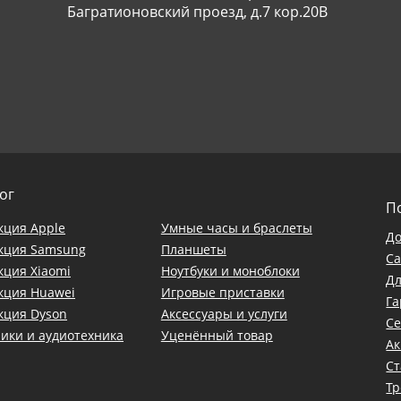
Багратионовский проезд, д.7 кор.20В
ог
П
кция Apple
Умные часы и браслеты
До
кция Samsung
Планшеты
С
кция Xiaomi
Ноутбуки и моноблоки
Дл
кция Huawei
Игровые приставки
Га
кция Dyson
Аксессуары и услуги
С
ики и аудиотехника
Уценённый товар
А
Ст
Тр