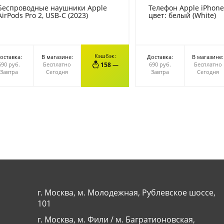
Беспроводные наушники Apple
Телефон Apple iPhone 
AirPods Pro 2, USB-C (2023)
цвет: белый (White)
Кэшбэк:
оставка:
В магазине:
Доставка:
В магазине:
В КОРЗИНУ
В КОРЗИ
690 руб.
Бесплатно
158 —
690 руб.
Бесплатно
Завтра
Сегодня
Завтра
Сегодня
г. Москва, м. Молодежная, Рублевское шоссе,
101
г. Москва, м. Фили / м. Багратионовская,