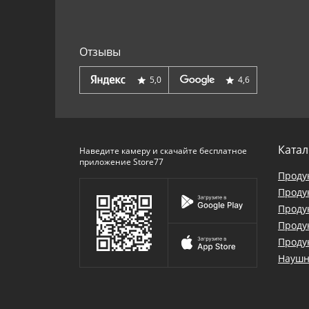
Отзывы
5,0
4,6
Катал
Наведите камеру и скачайте бесплатное
приложение Store77
Проду
Проду
Проду
Проду
Проду
Наушн