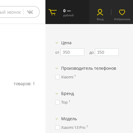
0 —
ый звонок
рублей
Вход
Избранное
Цена
от
до
Производитель телефонов
1
Xiaomi
товаров: 1
Бренд
1
Тор
Модель
1
Xiaomi 13 Pro