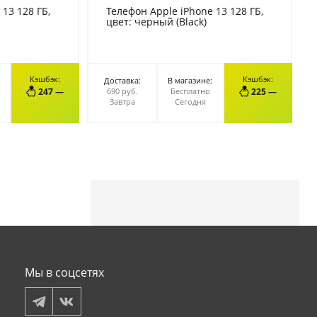
13 128 ГБ,
Телефон Apple iPhone 13 128 ГБ,
цвет: черный (Black)
Кэшбэк:
Кэшбэк:
Доставка:
В магазине:
НУ
В КОРЗИНУ
247 —
690 руб.
Бесплатно
225 —
Завтра
Сегодня
Мы в соцсетях